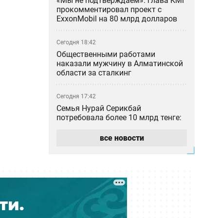
«Мы не подтверждаем»: глава КМГ
прокомментировал проект с
ExxonMobil на 80 млрд долларов
Сегодня 18:42
Общественными работами
наказали мужчину в Алматинской
области за сталкинг
Сегодня 17:42
Семья Нурай Серикбай
потребовала более 10 млрд тенге:
как развивается резонансное дело
все новости
Сегодня 17:40
Две трагедии за два дня:
сотрудники «Казахтелекома»
погибли на работе в регионах
Сегодня 17:21
С доставкой из России продавали