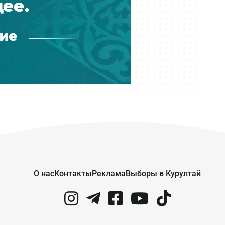
Audi в Астане
Вчера 17:33
Скандал в Алматы: шестилетний
особенный ребёнок сбежал из
центра реабилитации и потерялся
Вчера 17:17
Пакет акций ERG всё-таки перешёл
в собственность «Самрук-Казына»
Вчера 16:35
В частном детсаду Атырау
годовалого ребёнка могли
подвергнуть насилию
О нас
Контакты
Реклама
Выборы в Курултай
Вчера 15:43
Государственный пакет ERG
передали «Самрук-Казыне» —
экономист