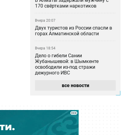
В Алматы задержали мужчину с
170 свёртками наркотиков
Вчера 20:07
Двух туристов из России спасли в
горах Алматинской области
Вчера 18:54
Дело о гибели Сании
Жубанышевой: в Шымкенте
освободили из-под стражи
дежурного ИВС
все новости
Вчера 18:45
Не спрятался во Вьетнаме: в
прокуратуре рассказали о деле
блогера Кайсара Камзы
Вчера 18:00
Курильщик поджёг, владелец не
уберёг: кто ответил за сгоревшую