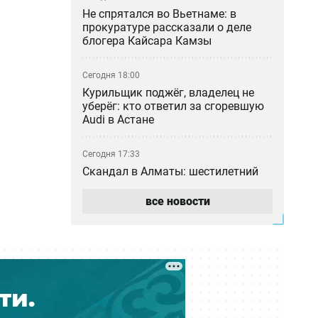
Не спрятался во Вьетнаме: в
прокуратуре рассказали о деле
блогера Кайсара Камзы
Сегодня 18:00
Курильщик поджёг, владелец не
уберёг: кто ответил за сгоревшую
Audi в Астане
Сегодня 17:33
Скандал в Алматы: шестилетний
особенный ребёнок сбежал из
центра реабилитации и потерялся
все новости
Сегодня 17:17
Пакет акций ERG всё-таки перешёл
в собственность «Самрук-Казына»
Сегодня 16:35
В частном детсаду Атырау