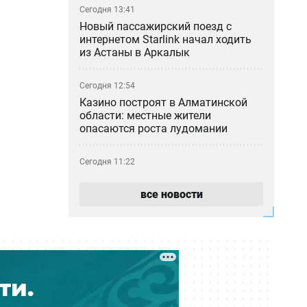
Сегодня 13:41
Новый пассажирский поезд с
интернетом Starlink начал ходить
из Астаны в Аркалык
Сегодня 12:54
Казино построят в Алматинской
области: местные жители
опасаются роста лудомании
Сегодня 11:22
«Как 50 таблеток оказались в
камере?»: мать умершей в ИВС
все новости
девушки отреагировала на
освобождение сотрудника
Сегодня 10:30
Фонтаны Алматы не дождались
лета: почему городские объекты
снова не работают