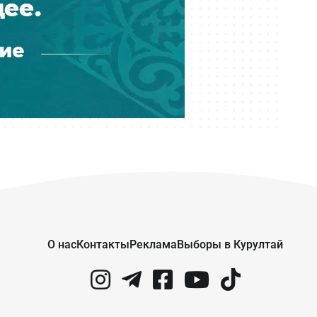
Сегодня 10:09
«Строительство — это инвестиция
в будущее страны»: интервью с
Мауленом Айманбетовым
Сегодня 10:06
Госгрант не достался: какие ещё
варианты учиться бесплатно есть
у абитуриентов Казахстана
Сегодня 09:00
Тридцать лет с печками: почему 17
домов в Молодёжном так и не
подключили к центральному
отоплению
О нас
Контакты
Реклама
Выборы в Курултай
Сегодня 07:56
Ждали 15 лет, а живут без газа:
новосёлы в Актобе пожаловались
на квартиры по госпрограмме