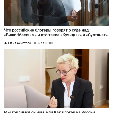
Что российские блогеры говорят о суде над
«БишиНбаевым» и кто такие «Куяндык» и «Султанат»
Юлия Ахметова
08 мая 09:00
Мы гордимся сыном, или Как блогер из России