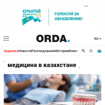
Ордынка
Новости
Расследования
Истории
Комментарии
Бизнес 
медицина в казахстане