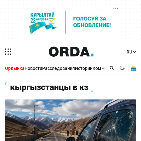
Ордынка
Новости
Расследования
Истории
Комментарии
Бизнес 
кыргызстанцы в кз