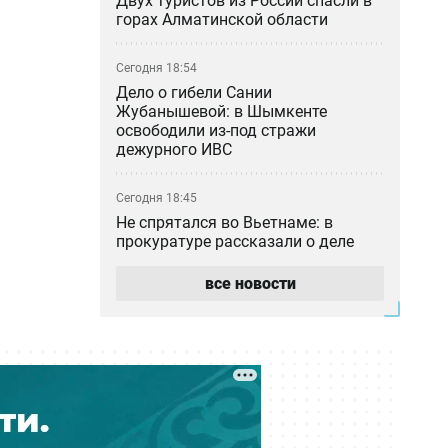
Двух туристов из России спасли в
горах Алматинской области
Сегодня 18:54
Дело о гибели Сании
Жубанышевой: в Шымкенте
освободили из-под стражи
дежурного ИВС
Сегодня 18:45
Не спрятался во Вьетнаме: в
прокуратуре рассказали о деле
блогера Кайсара Камзы
все новости
Сегодня 18:00
Курильщик поджёг, владелец не
уберёг: кто ответил за сгоревшую
Audi в Астане
Сегодня 17:33
Скандал в Алматы: шестилетний