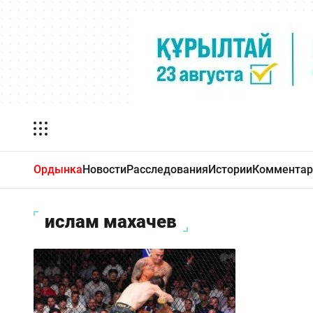
Ордынка
Новости
Расследования
Истории
Комментар
ислам махачев