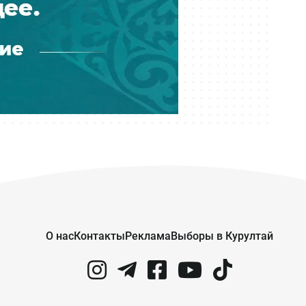
Audi в Астане
Вчера 17:33
Скандал в Алматы: шестилетний
особенный ребёнок сбежал из
центра реабилитации и потерялся
Вчера 17:17
Пакет акций ERG всё-таки перешёл
в собственность «Самрук-Казына»
Вчера 16:35
В частном детсаду Атырау
годовалого ребёнка могли
подвергнуть насилию
О нас
Контакты
Реклама
Выборы в Курултай
Вчера 15:43
Государственный пакет ERG
передали «Самрук-Казыне» —
экономист