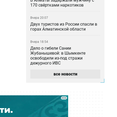
В Алматы задержали мужчину с
170 свёртками наркотиков
Вчера 20:07
Двух туристов из России спасли в
горах Алматинской области
Вчера 18:54
Дело о гибели Сании
Жубанышевой: в Шымкенте
освободили из-под стражи
дежурного ИВС
все новости
Вчера 18:45
Не спрятался во Вьетнаме: в
прокуратуре рассказали о деле
блогера Кайсара Камзы
Вчера 18:00
Курильщик поджёг, владелец не
уберёг: кто ответил за сгоревшую