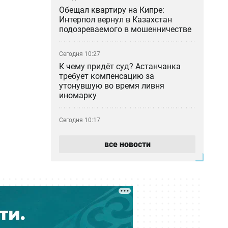
Обещал квартиру на Кипре:
Интерпол вернул в Казахстан
подозреваемого в мошенничестве
Сегодня 10:27
К чему придёт суд? Астанчанка
требует компенсацию за
утонувшую во время ливня
иномарку
Сегодня 10:17
Почти 180 млрд тенге за полгода:
почему казахстанцы всё больше
все новости
тратят на ремонт авто
Сегодня 09:46
Блогер-миллионник Кайсар Камза
летит домой под конвоем
Сегодня 08:59