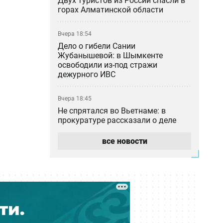
Двух туристов из России спасли в
горах Алматинской области
Вчера 18:54
Дело о гибели Сании
Жубанышевой: в Шымкенте
освободили из-под стражи
дежурного ИВС
Вчера 18:45
Не спрятался во Вьетнаме: в
прокуратуре рассказали о деле
блогера Кайсара Камзы
все новости
Вчера 18:00
Курильщик поджёг, владелец не
уберёг: кто ответил за сгоревшую
Audi в Астане
Вчера 17:33
Скандал в Алматы: шестилетний