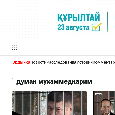
Ордынка
Новости
Расследования
Истории
Комментар
думан мухаммедкарим