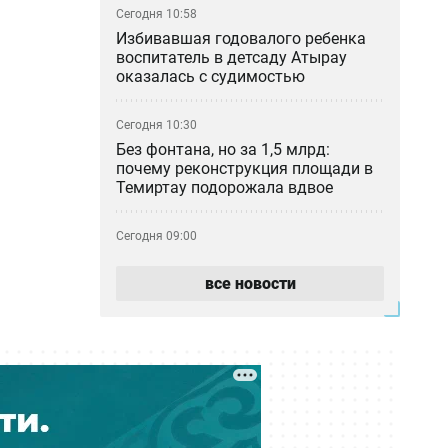
Сегодня 10:58
Избивавшая годовалого ребенка
воспитатель в детсаду Атырау
оказалась с судимостью
Сегодня 10:30
Без фонтана, но за 1,5 млрд:
почему реконструкция площади в
Темиртау подорожала вдвое
Сегодня 09:00
Бешбармак на ночь: кому можно
ужинать тяжёлой пищей без вреда
все новости
здоровью
Сегодня 06:35
Жарко и сухо: прогноз погоды на 9
августа
Вчера 23:33