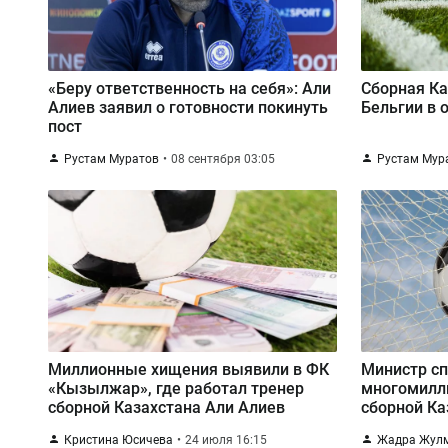
«Беру ответственность на себя»: Али
Сборная Ка
Алиев заявил о готовности покинуть
Бельгии в 
пост
Рустам Муратов
08 сентября 03:05
Рустам Мур
Миллионные хищения выявили в ФК
Министр с
«Кызылжар», где работал тренер
многомилл
сборной Казахстана Али Алиев
сборной Ка
Кристина Юсичева
24 июля 16:15
Жадра Жул