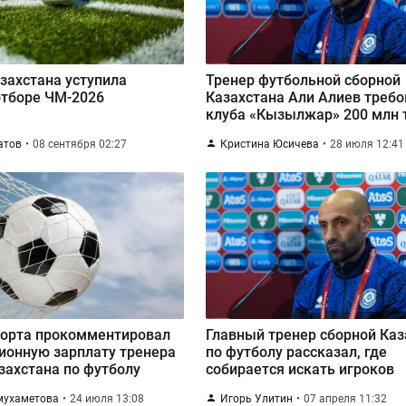
захстана уступила
Тренер футбольной сборной
отборе ЧМ-2026
Казахстана Али Алиев требо
клуба «Кызылжар» 200 млн 
атов
08 сентября 02:27
Кристина Юсичева
28 июля 12:41
порта прокомментировал
Главный тренер сборной Каз
ионную зарплату тренера
по футболу рассказал, где
захстана по футболу
собирается искать игроков
мухаметова
24 июля 13:08
Игорь Улитин
07 апреля 11:32