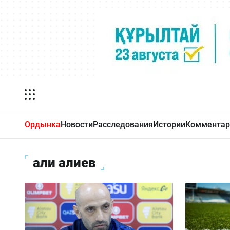
Ордынка
Новости
Расследования
Истории
Комментар
али алиев