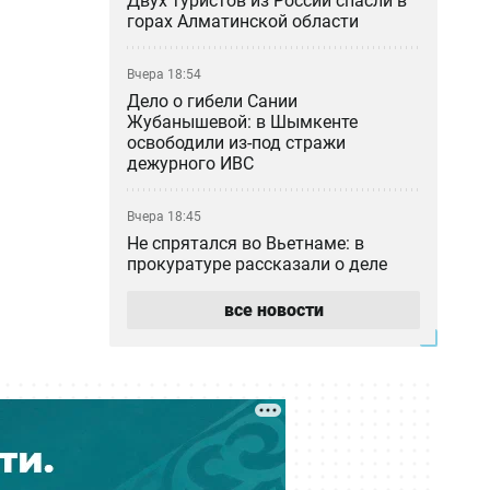
Двух туристов из России спасли в
горах Алматинской области
Вчера 18:54
Дело о гибели Сании
Жубанышевой: в Шымкенте
освободили из-под стражи
дежурного ИВС
Вчера 18:45
Не спрятался во Вьетнаме: в
прокуратуре рассказали о деле
блогера Кайсара Камзы
все новости
Вчера 18:00
Курильщик поджёг, владелец не
уберёг: кто ответил за сгоревшую
Audi в Астане
Вчера 17:33
Скандал в Алматы: шестилетний