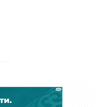
сотрудники «Казахтелекома»
погибли на работе в регионах
Вчера 17:21
С доставкой из России продавали
поддельные госномера по
Казахстану