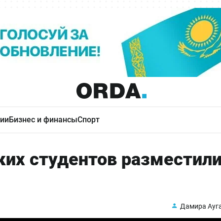
ии
Бизнес и финансы
Спорт
их студентов разместили
Дамира Ауг