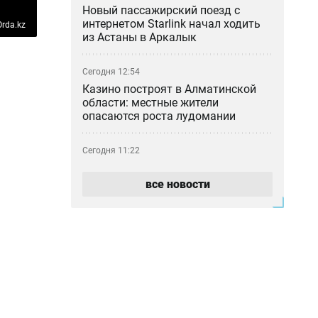
Новый пассажирский поезд с
интернетом Starlink начал ходить
rda.kz
из Астаны в Аркалык
Сегодня 12:54
Казино построят в Алматинской
области: местные жители
опасаются роста лудомании
Сегодня 11:22
«Как 50 таблеток оказались в
камере?»: мать умершей в ИВС
все новости
девушки отреагировала на
освобождение сотрудника
Сегодня 10:30
Фонтаны Алматы не дождались
лета: почему городские объекты
снова не работают