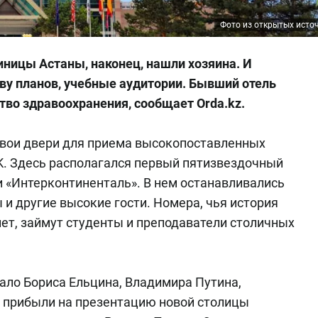
Фото из открытых исто
ницы Астаны, наконец, нашли хозяина. И
ву планов, учебные аудитории. Бывший отель
во здравоохранения, сообщает Orda.kz.
 свои двери для приема высокопоставленных
K. Здесь располагался первый пятизвездочный
и «Интерконтиненталь». В нем останавливались
 и другие высокие гости. Номера, чья история
ет, займут студенты и преподаватели столичных
чало Бориса Ельцина, Владимира Путина,
 прибыли на презентацию новой столицы