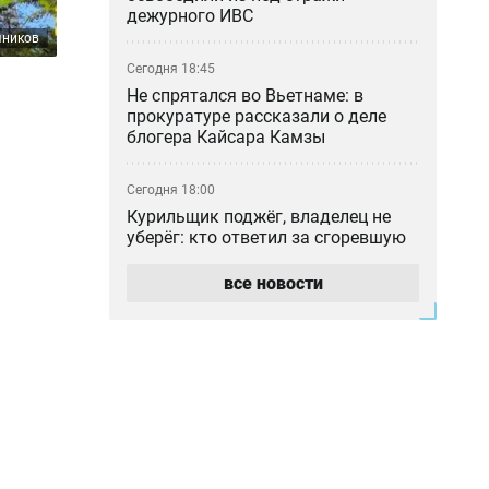
дежурного ИВС
чников
Сегодня 18:45
Не спрятался во Вьетнаме: в
прокуратуре рассказали о деле
блогера Кайсара Камзы
Сегодня 18:00
Курильщик поджёг, владелец не
уберёг: кто ответил за сгоревшую
Audi в Астане
все новости
Сегодня 17:33
Скандал в Алматы: шестилетний
особенный ребёнок сбежал из
центра реабилитации и потерялся
Сегодня 17:17
Пакет акций ERG всё-таки перешёл
в собственность «Самрук-Казына»