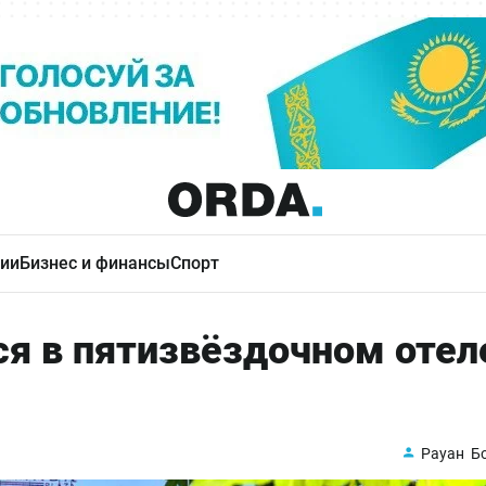
ии
Бизнес и финансы
Спорт
ся в пятизвёздочном отел
Рауан Б