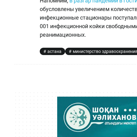
Напомним,
в разгар пандемии в гост
обусловлены увеличением количества
инфекционные стационары поступали 
001 инфекционной койки свободными 
реанимационных.
астана
министерство здравоохранени