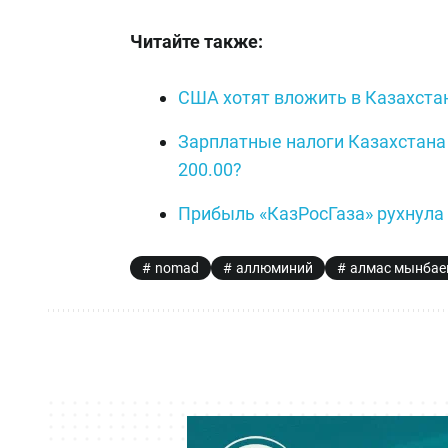
Читайте также:
США хотят вложить в Казахста
Зарплатные налоги Казахстана 
200.00?
Прибыль «КазРосГаза» рухнула 
nomad
аллюминий
алмас мынбае