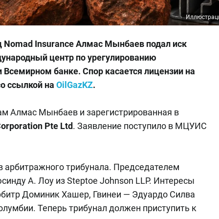
Иллюстрац
 Nomad Insurance Алмас Мынбаев подал иск
дународный центр по урегулированию
 Всемирном банке. Спор касается лицензии на
о ссылкой на
OilGazKZ
.
сам Алмас Мынбаев и зарегистрированная в
orporation Pte Ltd
. Заявление поступило в МЦУИС
ав арбитражного трибунала. Председателем
инду А. Лоу из Steptoe Johnson LLP. Интересы
рбитр Доминик Хашер, Гвинеи — Эдуардо Силва
лумбии. Теперь трибунал должен приступить к