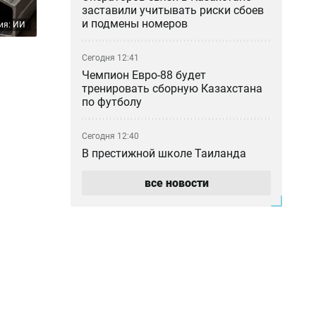
заставили учитывать риски сбоев
и подмены номеров
ия: ИИ
Сегодня 12:41
Чемпион Евро-88 будет
тренировать сборную Казахстана
по футболу
Сегодня 12:40
В престижной школе Таиланда
школьник застрелил
родственников, учителей и
все новости
одноклассников
Сегодня 12:15
Серный конфликт: ExxonMobil
предложила Казахстану проект на
$80 млрд в обмен на закрытие
споров