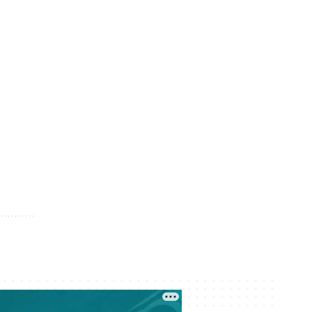
Сегодня 09:31
Более 500 рабочих Кашагана не
могут получить компенсацию за
отменённый ремонт
Сегодня 09:30
От компании-новичка до
контракта на 7,1 млрд: кто
занимается озеленением Актау
Сегодня 08:30
Кадровый голод в сельской
медицине: почему 94 %
укомплектованности не спасают
пациентов
Сегодня 08:18
Трамп закрыл лазейку для
получения гражданства США через
роды