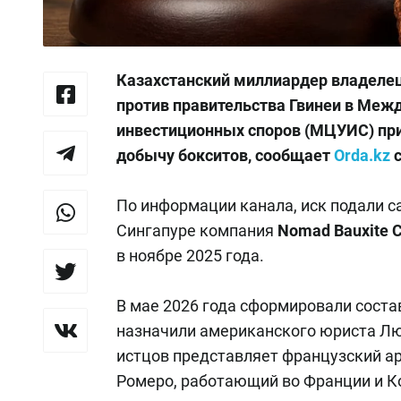
Казахстанский миллиардер владелец
против правительства Гвинеи в Меж
инвестиционных споров (МЦУИС) при
добычу бокситов, сообщает
Orda.kz
с
По информации канала, иск подали 
Сингапуре компания
Nomad Bauxite C
в ноябре 2025 года.
В мае 2026 года сформировали сост
назначили американского юриста Люс
истцов представляет французский а
Ромеро, работающий во Франции и Ко