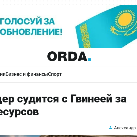
ии
Бизнес и финансы
Спорт
р судится с Гвинеей за
есурсов
Александр