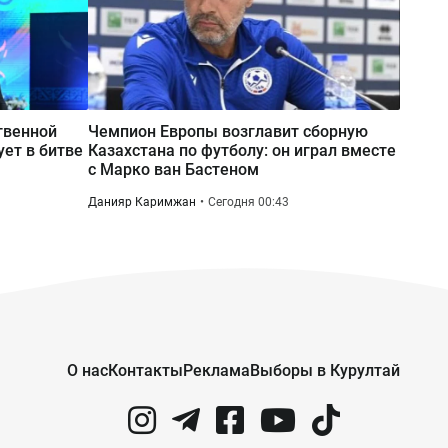
Вчера 12:53
Река Есиль в Астане «зацвела»: что
произошло и опасно ли это
твенной
Чемпион Европы возглавит сборную
ует в битве
Казахстана по футболу: он играл вместе
с Марко ван Бастеном
Данияр Каримжан
Сегодня 00:43
О нас
Контакты
Реклама
Выборы в Курултай