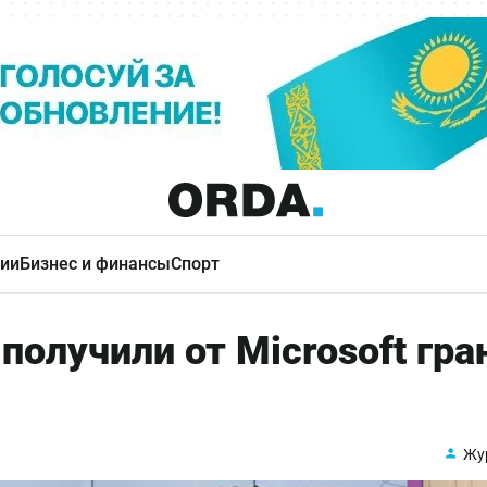
ии
Бизнес и финансы
Спорт
олучили от Microsoft гра
Жу