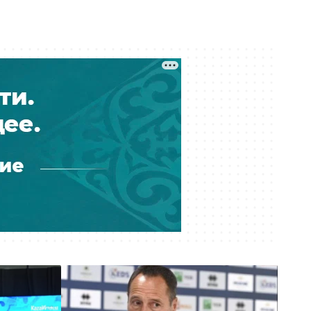
Вчера 16:35
В частном детсаду Атырау
годовалого ребёнка могли
подвергнуть насилию
Вчера 15:43
Государственный пакет ERG
передали «Самрук-Казыне» —
экономист
Вчера 15:00
Мировые звёзды «критикуют»
Казахстан: в соцсетях
распространили новую волну
дипфейков
Вчера 14:03
Выбиты зубы, сломана челюсть:
детали истории ребенка, сбитого
на велосипеде в Актобе