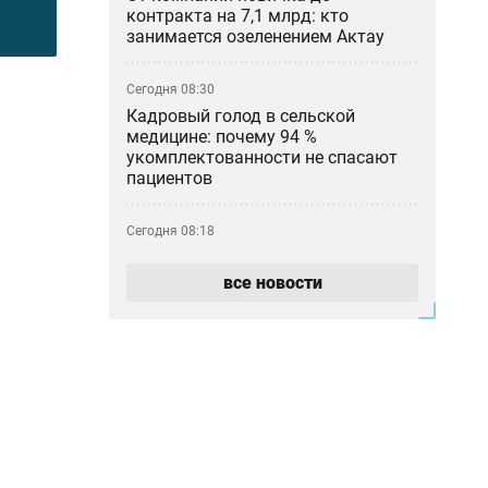
контракта на 7,1 млрд: кто
занимается озеленением Актау
Сегодня 08:30
Кадровый голод в сельской
медицине: почему 94 %
укомплектованности не спасают
пациентов
Сегодня 08:18
Трамп закрыл лазейку для
получения гражданства США через
все новости
роды
Сегодня 06:24
Жара и ветер — прогноз погоды на
7 августа
Сегодня 00:34
В Казахстане за день произошло