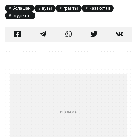
болашак
вузы
гранты
казахстан
студенты