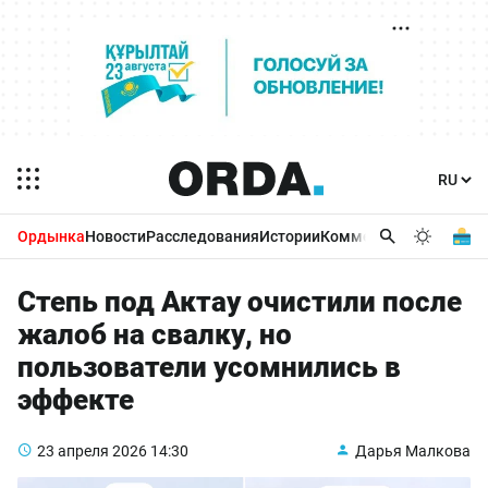
Ордынка
Новости
Расследования
Истории
Комментарии
Бизнес 
Степь под Актау очистили после
жалоб на свалку, но
пользователи усомнились в
эффекте
23 апреля 2026
14:30
Дарья Малкова