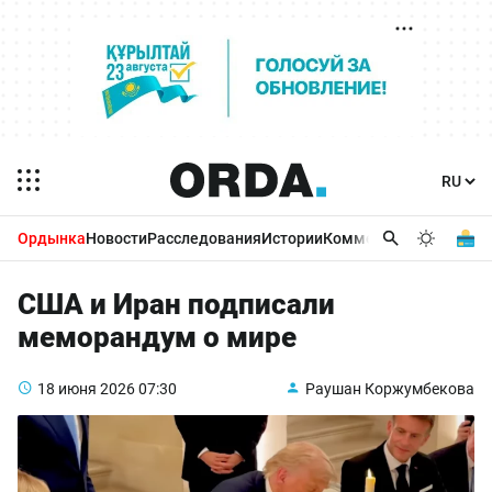
Ордынка
Новости
Расследования
Истории
Комментарии
Бизнес 
США и Иран подписали
меморандум о мире
18 июня 2026
07:30
Раушан Коржумбекова