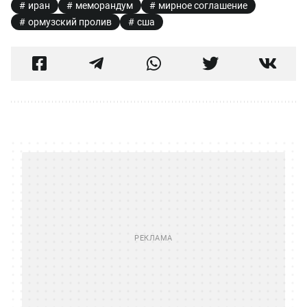
иран
меморандум
мирное соглашение
ормузский пролив
сша