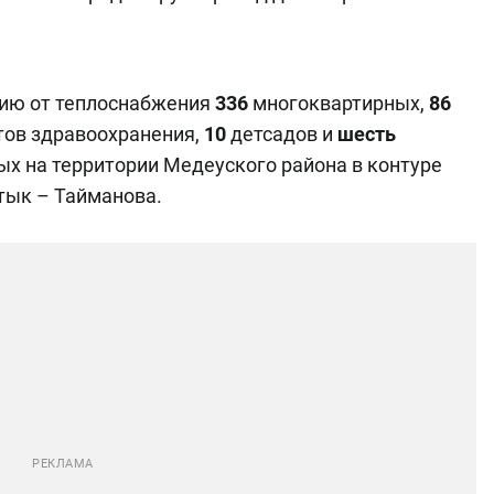
нию от теплоснабжения
336
многоквартирных,
86
ов здравоохранения,
10
детсадов и
шесть
х на территории Медеуского района в контуре
тык – Тайманова.