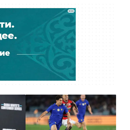
камере?»: мать умершей в ИВС
девушки отреагировала на
освобождение сотрудника
Вчера 10:30
Фонтаны Алматы не дождались
лета: почему городские объекты
снова не работают
Вчера 10:09
«Строительство — это инвестиция
в будущее страны»: интервью с
Мауленом Айманбетовым
Вчера 10:06
Госгрант не достался: какие ещё
варианты учиться бесплатно есть
у абитуриентов Казахстана
Вчера 09:00
Тридцать лет с печками: почему 17