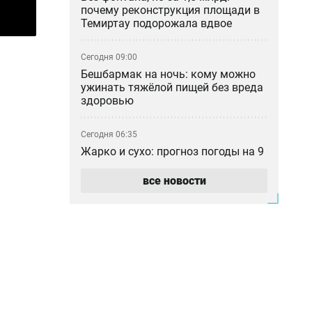
почему реконструкция площади в
Темиртау подорожала вдвое
Сегодня 09:00
Бешбармак на ночь: кому можно
ужинать тяжёлой пищей без вреда
здоровью
Сегодня 06:35
Жарко и сухо: прогноз погоды на 9
августа
все новости
Вчера 23:33
Смерть подростка из
Мангистауской области: после
проверки уволили директора
областной детской больницы
Вчера 22:54
Если не досталось места в