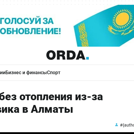
ии
Бизнес и финансы
Спорт
без отопления из-за
вика в Алматы
#{auth