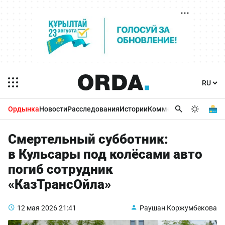
Ордынка
Новости
Расследования
Истории
Комментарии
Бизнес 
Смертельный субботник:
в Кульсары под колёсами авто
погиб сотрудник
«КазТрансОйла»
12 мая 2026
21:41
Раушан Коржумбекова