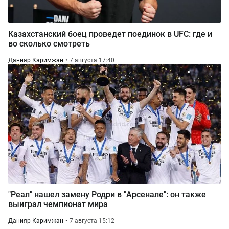
Казахстанский боец проведет поединок в UFC: где и
во сколько смотреть
Данияр Каримжан
7 августа 17:40
"Реал" нашел замену Родри в "Арсенале": он также
выиграл чемпионат мира
Данияр Каримжан
7 августа 15:12