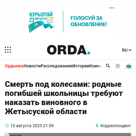
Ордынка
Новости
Расследования
Истории
Комментарии
Бизнес 
Смерть под колесами: родные
погибшей школьницы требуют
наказать виновного в
Жетысуской области
10 августа 2023
21:59
Корреспондент