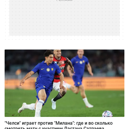
"Челси" играет против "Милана": где и во сколько
смотреть матч с участием Дастана Сатпаева