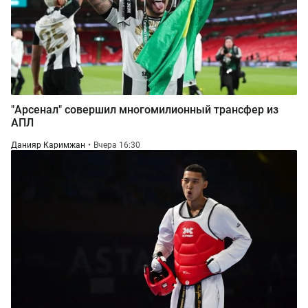
"Арсенал" совершил многомилионный трансфер из
АПЛ
Данияр Каримжан
Вчера 16:30