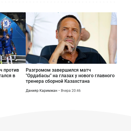
Госгрант не достался: какие ещё
варианты учиться бесплатно есть
у абитуриентов Казахстана
Вчера 09:00
Тридцать лет с печками: почему 17
домов в Молодёжном так и не
подключили к центральному
отоплению
тч против
Разгромом завершился матч
тался в
"Ордабасы" на глазах у нового главного
тренера сборной Казахстана
Данияр Каримжан
Вчера 20:46