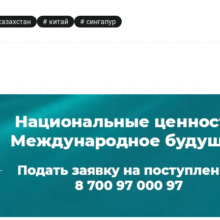
казахстан
китай
сингапур