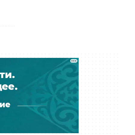
Казино построят в Алматинской
области: местные жители
опасаются роста лудомании
Вчера 11:22
«Как 50 таблеток оказались в
камере?»: мать умершей в ИВС
девушки отреагировала на
освобождение сотрудника
Вчера 10:30
Фонтаны Алматы не дождались
лета: почему городские объекты
снова не работают
Вчера 10:09
«Строительство — это инвестиция
в будущее страны»: интервью с
Мауленом Айманбетовым
Вчера 10:06