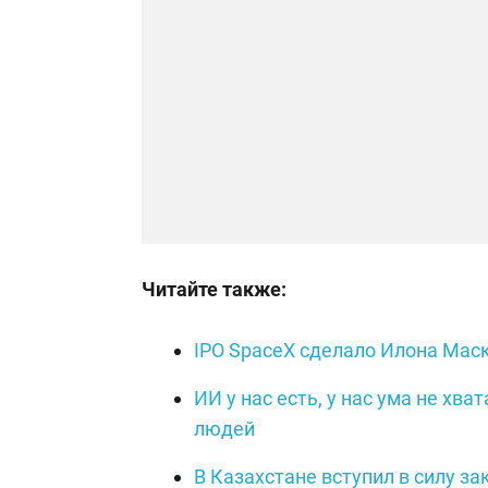
Читайте также:
IPO SpaceX сделало Илона Мас
ИИ у нас есть, у нас ума не х
людей
В Казахстане вступил в силу за