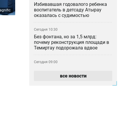
Избивавшая годовалого ребенка
воспитатель в детсаду Атырау
agnific
оказалась с судимостью
Сегодня 10:30
Без фонтана, но за 1,5 млрд:
почему реконструкция площади в
Темиртау подорожала вдвое
Сегодня 09:00
Бешбармак на ночь: кому можно
ужинать тяжёлой пищей без вреда
все новости
здоровью
Сегодня 06:35
Жарко и сухо: прогноз погоды на 9
августа
Вчера 23:33
Смерть подростка из