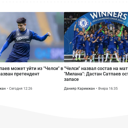
паев может уйти из "Челси" в
"Челси" назвал состав на ма
назван претендент
"Милана": Дастан Сатпаев ос
запасе
жан
Сегодня 12:26
Данияр Каримжан
Вчера 16:35