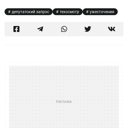
депутатский запрос
техосмотр
ужесточения