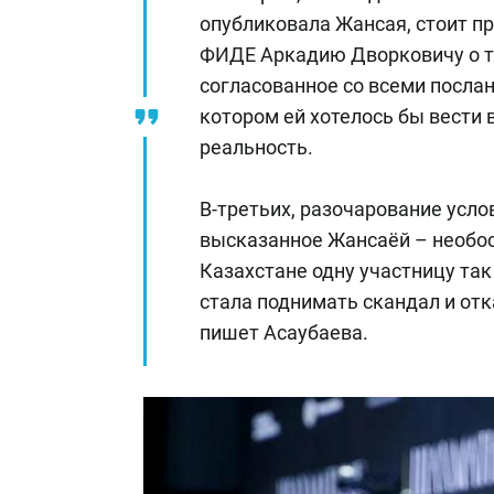
опубликовала Жансая, стоит пр
ФИДЕ Аркадию Дворковичу о то
согласованное со всеми послан
котором ей хотелось бы вести 
реальность.
В-третьих, разочарование усл
высказанное Жансаёй – необос
Казахстане одну участницу так 
стала поднимать скандал и отк
пишет Асаубаева.