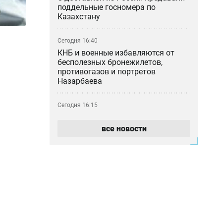
поддельные госномера по
Казахстану
Сегодня 16:40
КНБ и военные избавляются от
бесполезных бронежилетов,
противогазов и портретов
Назарбаева
Сегодня 16:15
Бывший рынок Кайрата
Сатыбалды «Байсат» в Алматы
все новости
продали за миллиарды тенге
Сегодня 15:45
Сотни жителей Усть-Каменогорска
до сих пор остаются без света
после урагана
Сегодня 15:19