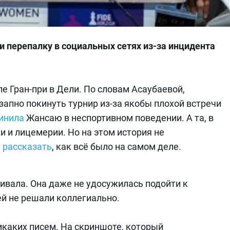
 перепалку в социальных сетях из-за инцидента
е Гран-при в Дели. По словам Асаубаевой,
апно покинуть турнир из-за якобы плохой встречи
инила
Жансаю в неспортивном поведении. А та, в
и и лицемерии. Но на этом история не
ь
рассказать
, как всё было на самом деле.
аривала. Она даже не удосужилась подойти к
ней не решали коллегиально.
икаких писем. На скриншоте, который