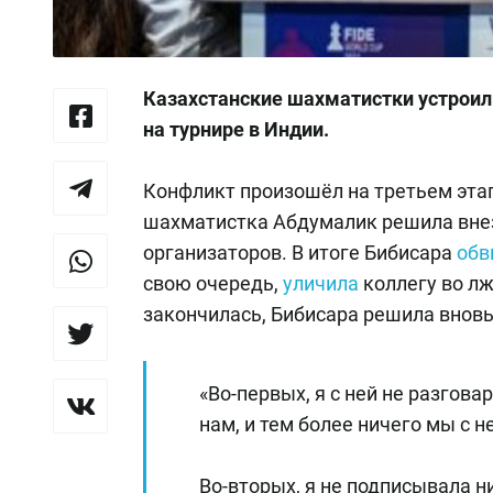
Казахстанские шахматистки устроили
на турнире в Индии.
Конфликт произошёл на третьем этап
шахматистка Абдумалик решила внез
организаторов. В итоге Бибисара
обв
свою очередь,
уличила
коллегу во лж
закончилась, Бибисара решила внов
«Во-первых, я с ней не разгов
нам, и тем более ничего мы с 
Во-вторых, я не подписывала н