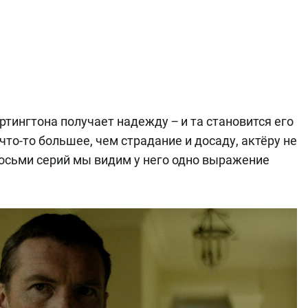
тингтона получает надежду ‒ и та становится его
то-то большее, чем страдание и досаду, актёру не
восьми серий мы видим у него одно выражение