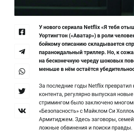
У нового сериала Netflix «Я тебя от
Уортингтон («Аватар») в роли челове
бойкому описанию складывается спр
параноидальный триллер. Но, к сожа
на бесконечную череду шоковых пово
меньше в нём остаётся убедительнос
За последние годы Netflix преврати
контента, регулярно выпуская новые 
стримингом было заключено многоми
«Безопасность» с Майклом Си Холло
Армитиджем. Здесь заговоры, семей
ложные обвинения и поиски правды.