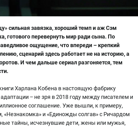
ыщу» сильная завязка, хороший темп и аж Сэм
ка, готового перевернуть мир ради сына. По
аведливое ощущение, что впереди – крепкий
лению, сценарий здесь работает не на историю, а
ротов. И чем дальше сериал разгоняется, тем
ти.
л книги Харлана Кобена в настоящую фабрику
адаптации ‒ не зря в 2018 году между писателем и
ллионное соглашение. Уже вышли, к примеру,
м, «Незнакомка» и «Единожды солгав» с Ричардом
ные тайны, исчезнувшие дети, жены или мужья,