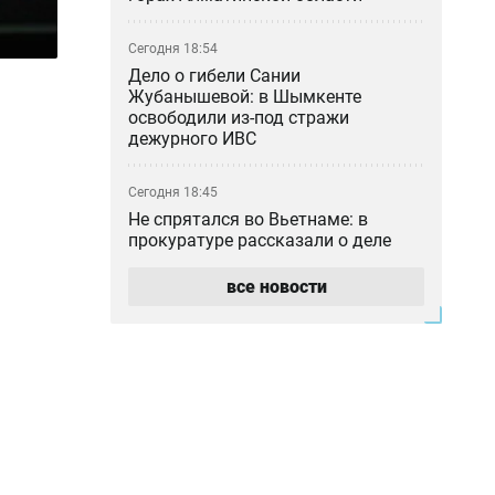
Сегодня 18:54
Дело о гибели Сании
Жубанышевой: в Шымкенте
освободили из-под стражи
дежурного ИВС
Сегодня 18:45
Не спрятался во Вьетнаме: в
прокуратуре рассказали о деле
блогера Кайсара Камзы
все новости
Сегодня 18:00
Курильщик поджёг, владелец не
уберёг: кто ответил за сгоревшую
Audi в Астане
Сегодня 17:33
Скандал в Алматы: шестилетний
особенный ребёнок сбежал из