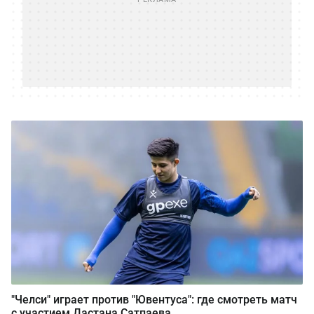
"Челси" играет против "Ювентуса": где смотреть матч
с участием Дастана Сатпаева