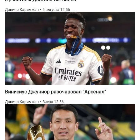
Данияр Каримжан
5 августа 12:56
Винисиус Джуниор разочаровал "Арсенал"
Данияр Каримжан
Вчера 12:56