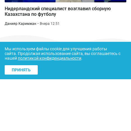
Нидерландский специалист возглавил сборную
Казахстана по футболу
Данияр Каримжан
Вчера 12:51
Мы используем файлы cookie для улучшения работы
сайта.
Продолжая использование сайта, вы соглашаетесь с
нашей
политикой конфиденциальности
.
ПРИНЯТЬ
Свидетельство о постановке на учет периодического
печатного издания,
информационного агентства и сетевого издания
№KZ05VPY00030397
выдано 22.12.2020
О нас
Контакты
Реклама
Выборы в Курултай