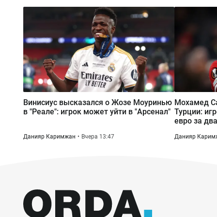
Винисиус высказался о Жозе Моуринью
Мохамед Са
в "Реале": игрок может уйти в "Арсенал"
Турции: иг
евро за два
Данияр Каримжан
Вчера 13:47
Данияр Карим