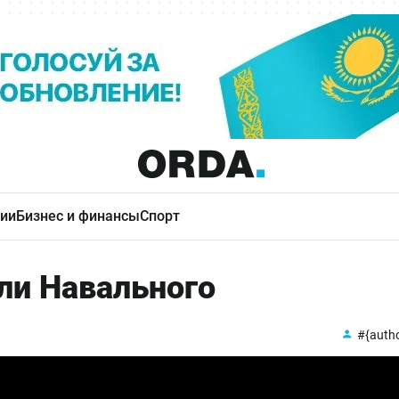
ии
Бизнес и финансы
Спорт
ли Навального
#{auth