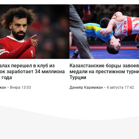
лах перешел в клуб из
Казахстанские борцы завоев
рок заработает 34 миллиона
медали на престижном турни
 года
Турции
жан
Вчера 13:03
Данияр Каримжан
4 августа 17:42