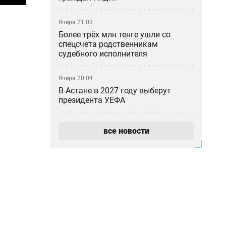
Вчера 21:03
Более трёх млн тенге ушли со
спецсчета родственникам
судебного исполнителя
Вчера 20:04
В Астане в 2027 году выберут
президента УЕФА
Вчера 19:27
все новости
Тигрица в окрестностях Балхаша —
настоящая или ИИ?
Вчера 18:46
«Казахмыс» приступил к
строительству самого глубокого
шахтного ствола в Казахстане