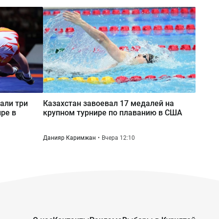
«Если не выйдешь, будем бить
твоего друга»: подростки в
Мангистау избили школьника и
сняли всё на видео
али три
Казахстан завоевал 17 медалей на
ре в
крупном турнире по плаванию в США
Данияр Каримжан
Вчера 12:10