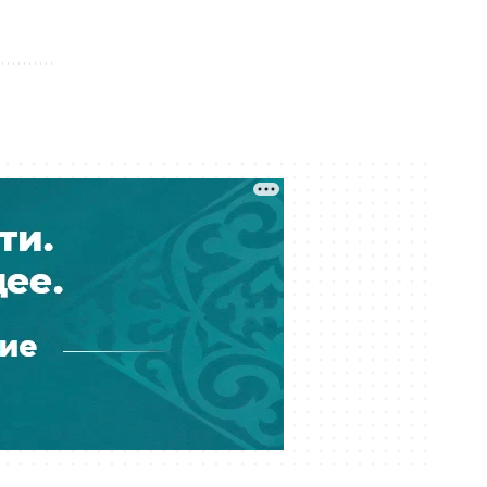
материалы о нарушениях в
Казахстане на 4,5 млрд тенге
Вчера 15:43
Осуждённой экс-замглавы
управления культуры Алматы
Наиле Мулюковой смягчили
наказание
Вчера 15:00
Избивали толпой: в полиции
отреагировали на массовую драку
во дворе алматинского ЖК
Вчера 14:20
Меньше пассажиров — больше
выручки: Air Astana сделала ставку
на зарубежные рейсы
Вчера 12:51