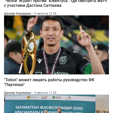
"Челси" играет против "Ювентуса": где смотреть матч
с участием Дастана Сатпаева
Данияр Каримжан
5 августа 12:56
"Тобол" может лишить работы руководство ФК
"Партизан"
Данияр Каримжан
5 августа 11:45