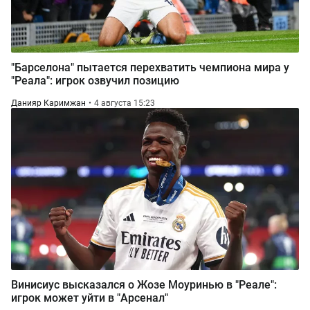
"Барселона" пытается перехватить чемпиона мира у
"Реала": игрок озвучил позицию
Данияр Каримжан
4 августа 15:23
Винисиус высказался о Жозе Моуринью в "Реале":
игрок может уйти в "Арсенал"