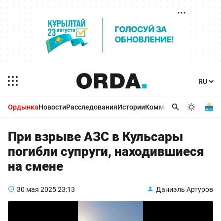
Ордынка
Новости
Расследования
Истории
Комментарии
Бизнес 
При взрыве АЗС в Кульсары
погибли супруги, находившиеся
на смене
30 мая 2025
23:13
Даниэль Артуров