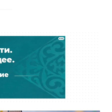
К чему придёт суд? Астанчанка
требует компенсацию за
утонувшую во время ливня
иномарку