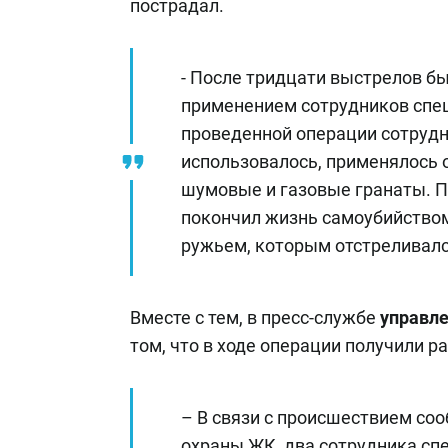
пострадал.
- После тридцати выстрелов б
применением сотрудников спец
проведенной операции сотрудн
использовалось, применялось о
шумовые и газовые гранаты. П
покончил жизнь самоубийством
ружьем, которым отстреливалс
Вместе с тем, в пресс-службе
управл
том, что в ходе операции получили р
– В связи с происшествием со
охраны ЖК, два сотрудника сп