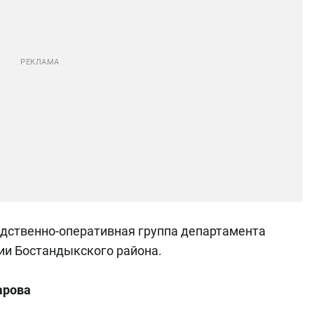
едственно-оперативная группа департамента
ии Бостандыкского района.
арова