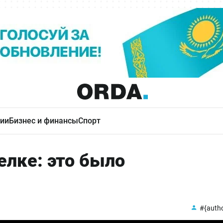
ии
Бизнес и финансы
Спорт
елке: это было
#{auth