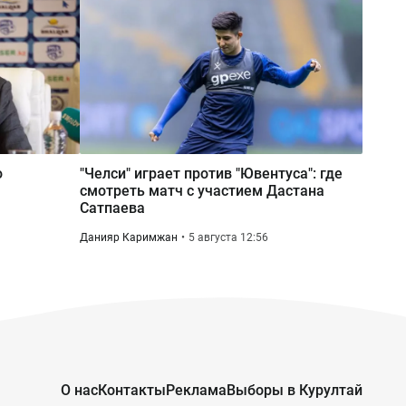
ю
"Челси" играет против "Ювентуса": где
смотреть матч с участием Дастана
Сатпаева
Данияр Каримжан
5 августа 12:56
О нас
Контакты
Реклама
Выборы в Курултай