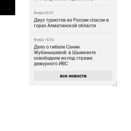
Вчера 20:07
Двух туристов из России спасли в
горах Алматинской области
Вчера 18:54
Дело о гибели Сании
Жубанышевой: в Шымкенте
освободили из-под стражи
дежурного ИВС
все новости
Вчера 18:45
Не спрятался во Вьетнаме: в
прокуратуре рассказали о деле
блогера Кайсара Камзы
Вчера 18:00
Курильщик поджёг, владелец не
уберёг: кто ответил за сгоревшую
Audi в Астане