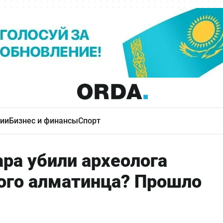
ии
Бизнес и финансы
Спорт
ра убили археолога
ого алматинца? Прошло