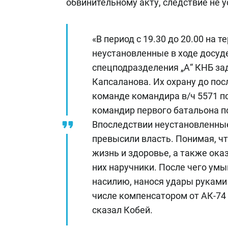
обвинительному акту, следствие не у
«В период с 19.30 до 20.00 на
неустановленные в ходе досуд
спецподразделения „А“ КНБ з
Капсаланова. Их охрану до по
команде командира в/ч 5571 п
командир первого батальона п
Впоследствии неустановленны
превысили власть. Понимая, чт
жизнь и здоровье, а также ока
них наручники. После чего у
насилию, нанося удары руками 
числе компенсатором от АК-74 
сказал Кобей.