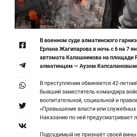
В военном суде алматинского гарнизо
Ерлана Жагипарова в ночь с 6 на 7 ян
автомата Калашникова на площади Р
алматинцем — Аузом Капсалановым. 
В преступлении обвиняется 42-летни
бывший заместитель командира войс
воспитательной, социальной и правово
«Превышение власти или служебных 
Наказание по ней предусматривает л
Подсудимый не признаёт своей вины.