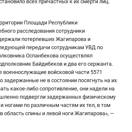
становило всех причастных к их смерти лиц.
 территории Площади Республики
ебного расследования сотрудники
адержали потерпевших Жагипарова и
следующей передачи сотрудникам УВД по
олковника Оспанбекова осуществлял
одполковник Байдибеков и два его сержанта.
е военнослужащие войсковой части 5571
о задержанные не в состоянии посягнуть на их
зать какое-либо сопротивление, они надели на
мышленно подвергли задержанных физическому
и ногами по различным частям их тел, в том
в область спины и левой ноги Жагипарова», —