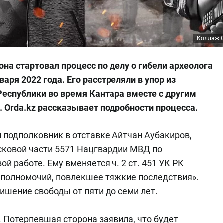
Коллаж O
на стартовал процесс по делу о гибели археолога
варя 2022 года. Его расстреляли в упор из
еспублики во время Кантара вместе с другим
Orda.kz рассказывает подробности процесса.
й подполковник в отставке Айтчан Аубакиров,
ковой части 5571 Нацгвардии МВД по
й работе. Ему вменяется ч. 2 ст. 451 УК РК
полномочий, повлекшее тяжкие последствия».
ишение свободы от пяти до семи лет.
 Потерпевшая сторона заявила, что будет