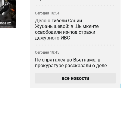
Сегодня 18:54
Дело о гибели Сании
rda.kz
Жубанышевой: в Шымкенте
освободили из-под стражи
дежурного ИВС
Сегодня 18:45
Не спрятался во Вьетнаме: в
прокуратуре рассказали о деле
блогера Кайсара Камзы
все новости
Сегодня 18:00
Курильщик поджёг, владелец не
уберёг: кто ответил за сгоревшую
Audi в Астане
Сегодня 17:33
Скандал в Алматы: шестилетний
особенный ребёнок сбежал из