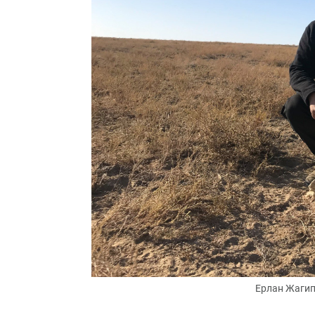
Ерлан Жагип