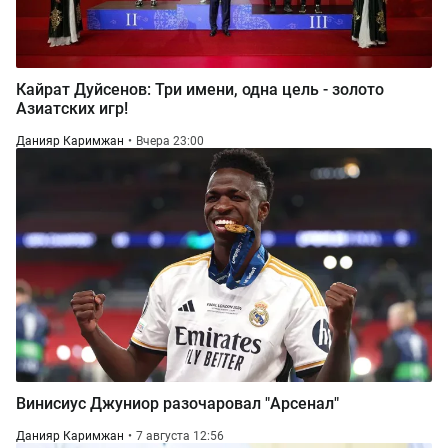
Кайрат Дуйсенов: Три имени, одна цель - золото
Азиатских игр!
Данияр Каримжан
Вчера 23:00
Винисиус Джуниор разочаровал "Арсенал"
Данияр Каримжан
7 августа 12:56