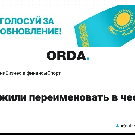
ии
Бизнес и финансы
Спорт
жили переименовать в че
#{auth