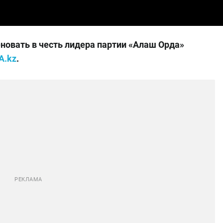
овать в честь лидера партии «Алаш Орда»
A.kz
.