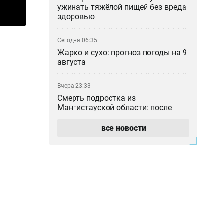
ужинать тяжёлой пищей без вреда
здоровью
Сегодня 06:35
Жарко и сухо: прогноз погоды на 9
августа
Вчера 23:33
Смерть подростка из
Мангистауской области: после
проверки уволили директора
областной детской больницы
все новости
Вчера 22:54
Если не досталось места в
общежитии: в Алматы заработал
ситуационный центр для студентов
Вчера 20:25
Ушёл из жизни отец известного