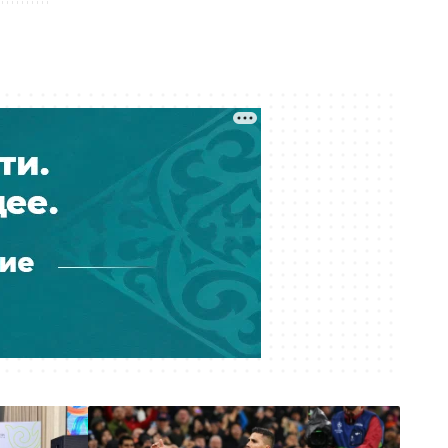
движения часть шоссе Коргалжын
в Астане
Вчера 13:41
Новый пассажирский поезд с
интернетом Starlink начал ходить
из Астаны в Аркалык
Вчера 12:54
Казино построят в Алматинской
области: местные жители
опасаются роста лудомании
Вчера 11:22
«Как 50 таблеток оказались в
камере?»: мать умершей в ИВС
девушки отреагировала на
освобождение сотрудника
Вчера 10:30