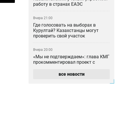
работу в странах ЕАЭС
Вчера 21:00
Где голосовать на выборах в
Курултай? Казахстанцы могут
проверить свой участок
Вчера 20:00
«Мы не подтверждаем»: глава КМГ
прокомментировал проект с
ExxonMobil на 80 млрд долларов
все новости
Вчера 18:42
Общественными работами
наказали мужчину в Алматинской
области за сталкинг
Вчера 17:42
Семья Нурай Серикбай
потребовала более 10 млрд тенге: