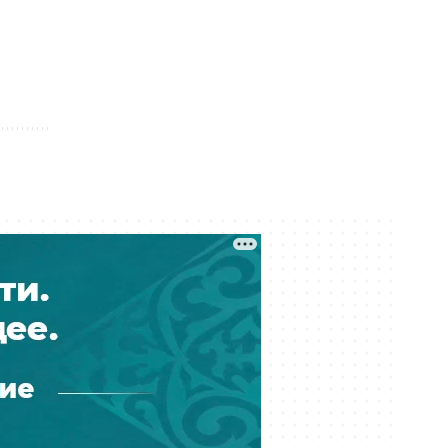
Сатыбалды «Байсат» в Алматы
продали за миллиарды тенге
Вчера 15:45
Сотни жителей Усть-Каменогорска
до сих пор остаются без света
после урагана
Вчера 15:19
Стал известен полный список
обладателей грантов на 2026 год в
Казахстане
Вчера 14:55
В Казахстане подешевели
лекарства: цены снизили более
чем на 20 %
Вчера 14:12
Борьба за танк в Темиртау: аким