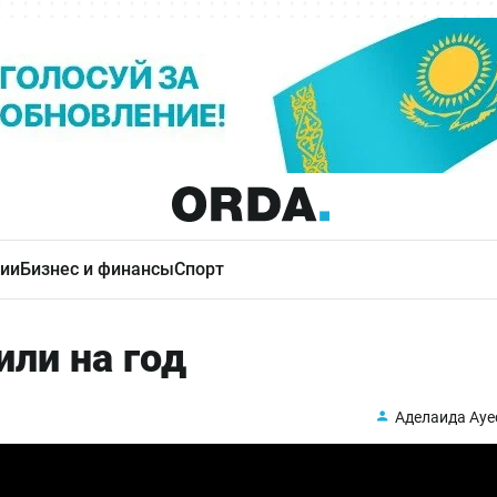
ии
Бизнес и финансы
Спорт
ли на год
Аделаида Ауе