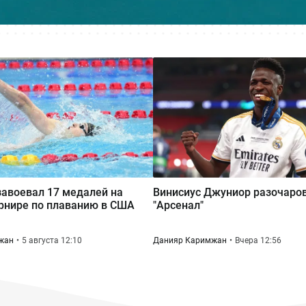
завоевал 17 медалей на
Винисиус Джуниор разочаро
рнире по плаванию в США
"Арсенал"
жан
5 августа 12:10
Данияр Каримжан
Вчера 12:56