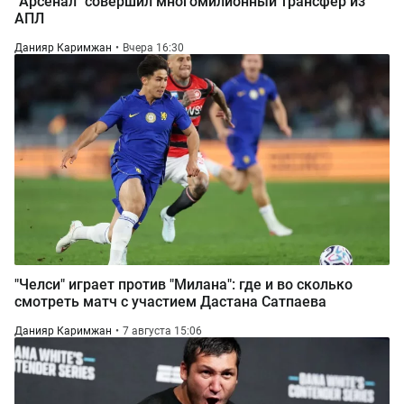
"Арсенал" совершил многомилионный трансфер из
АПЛ
Данияр Каримжан
Вчера 16:30
"Челси" играет против "Милана": где и во сколько
смотреть матч с участием Дастана Сатпаева
Данияр Каримжан
7 августа 15:06