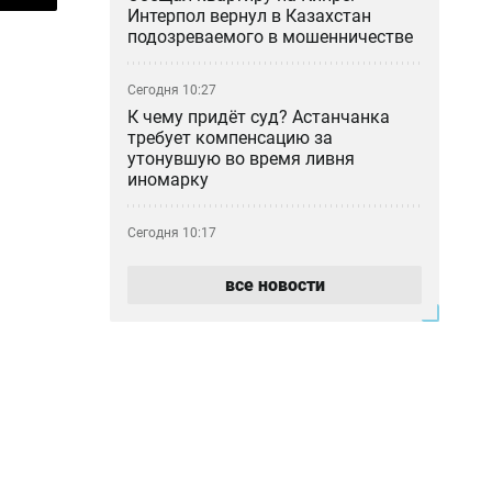
Интерпол вернул в Казахстан
подозреваемого в мошенничестве
Сегодня 10:27
К чему придёт суд? Астанчанка
требует компенсацию за
утонувшую во время ливня
иномарку
Сегодня 10:17
Почти 180 млрд тенге за полгода:
почему казахстанцы всё больше
все новости
тратят на ремонт авто
Сегодня 09:46
Блогер-миллионник Кайсар Камза
летит домой под конвоем
Сегодня 08:59
Прикладная криптография и