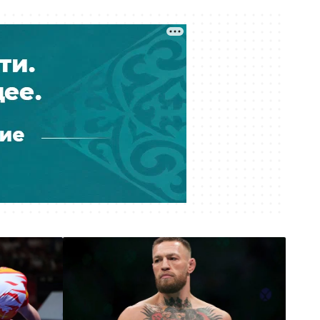
отсудить у неё 25 млн тенге
Вчера 22:03
Из Алматы депортировали 35
граждан Индии
Вчера 21:03
Более трёх млн тенге ушли со
спецсчета родственникам
судебного исполнителя
Вчера 20:04
В Астане в 2027 году выберут
президента УЕФА
Вчера 19:27
Тигрица в окрестностях Балхаша —
настоящая или ИИ?
Вчера 18:46