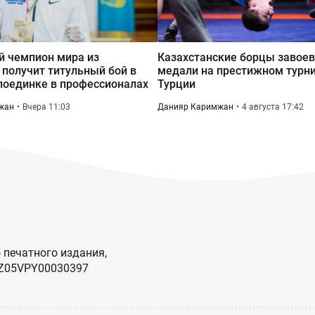
й чемпион мира из
Казахстанские борцы завоев
 получит титульный бой в
медали на престижном турни
оединке в профессионалах
Турции
жан
Вчера 11:03
Данияр Каримжан
4 августа 17:42
 печатного издания,
KZ05VPY00030397