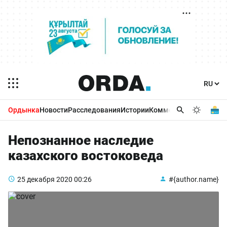
Ордынка
Новости
Расследования
Истории
Комментарии
Бизнес 
Непознанное наследие
казахского востоковеда
25 декабря 2020
00:26
#{author.name}