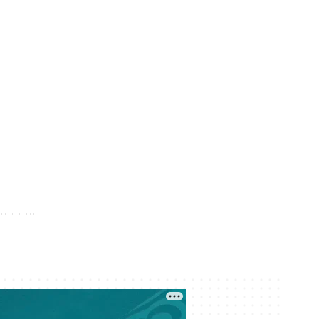
Где голосовать на выборах в
Курултай? Казахстанцы могут
проверить свой участок
Вчера 20:00
«Мы не подтверждаем»: глава КМГ
прокомментировал проект с
ExxonMobil на 80 млрд долларов
Вчера 18:42
Общественными работами
наказали мужчину в Алматинской
области за сталкинг
Вчера 17:42
Семья Нурай Серикбай
потребовала более 10 млрд тенге:
как развивается резонансное дело
Вчера 17:40
Две трагедии за два дня: