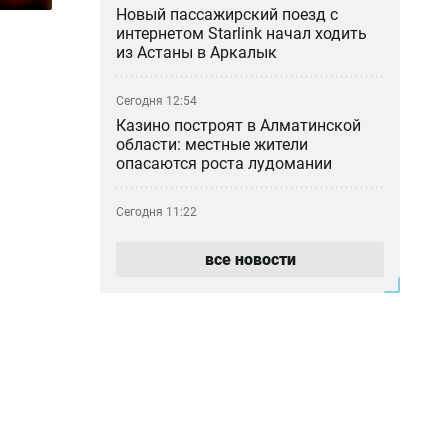
Новый пассажирский поезд с
интернетом Starlink начал ходить
из Астаны в Аркалык
Сегодня 12:54
Казино построят в Алматинской
области: местные жители
опасаются роста лудомании
Сегодня 11:22
«Как 50 таблеток оказались в
камере?»: мать умершей в ИВС
все новости
девушки отреагировала на
освобождение сотрудника
Сегодня 10:30
Фонтаны Алматы не дождались
лета: почему городские объекты
снова не работают