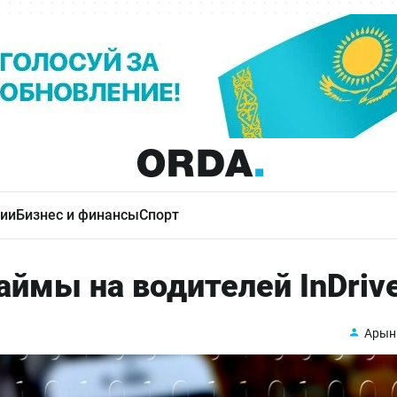
ии
Бизнес и финансы
Спорт
ймы на водителей InDriv
Арын