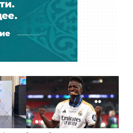
сотрудники «Казахтелекома»
погибли на работе в регионах
Вчера 17:21
С доставкой из России продавали
поддельные госномера по
Казахстану