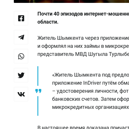
Почти 40 эпизодов интернет-мошенн
области.
Житель Шымкента через приложение 
и оформлял на них займы в микрокр
представитель МВД Шугыла Турлыбе
«Житель Шымкента под предло
приложение InDriver путём об
– удостоверения личности, фо
банковских счетов. Затем офо
микрокредитных организациях
В настоящее время доказана причас