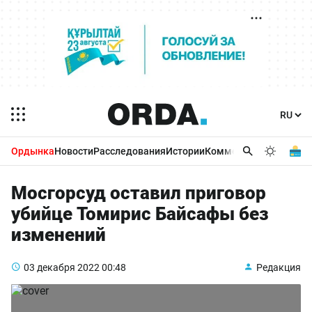
Ордынка
Новости
Расследования
Истории
Комментарии
Бизнес 
Мосгорсуд оставил приговор
убийце Томирис Байсафы без
изменений
03 декабря 2022
00:48
Редакция