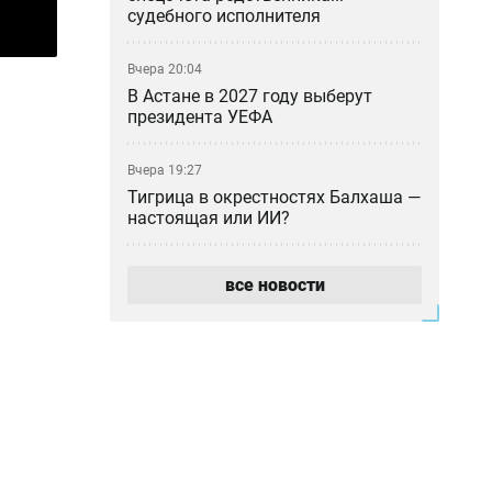
судебного исполнителя
Вчера 20:04
В Астане в 2027 году выберут
президента УЕФА
Вчера 19:27
Тигрица в окрестностях Балхаша —
настоящая или ИИ?
Вчера 18:46
все новости
«Казахмыс» приступил к
строительству самого глубокого
шахтного ствола в Казахстане
Вчера 18:37
Азиатский клещ научился
размножаться бесполым путём —
учёные