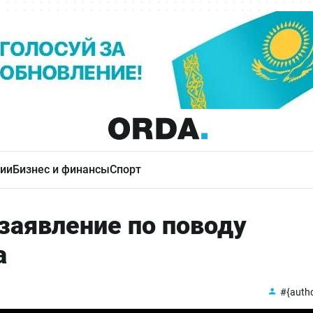
ии
Бизнес и финансы
Спорт
заявление по поводу
а
#{auth