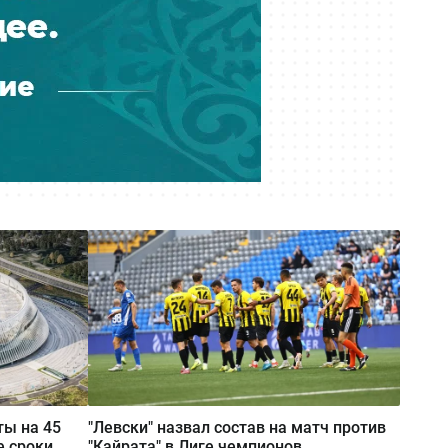
Осуждённой экс-замглавы
управления культуры Алматы
Наиле Мулюковой смягчили
наказание
Вчера 15:00
Избивали толпой: в полиции
отреагировали на массовую драку
во дворе алматинского ЖК
Вчера 14:20
Меньше пассажиров — больше
выручки: Air Astana сделала ставку
на зарубежные рейсы
Вчера 12:51
«Если не выйдешь, будем бить
твоего друга»: подростки в
Мангистау избили школьника и
ты на 45
"Левски" назвал состав на матч против
сняли всё на видео
е сроки
"Кайрата" в Лиге чемпионов