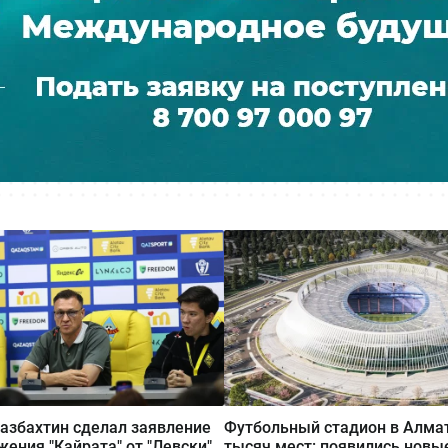
азбахтин сделал заявление
Футбольный стадион в Алма
жения "Кайрата" от "Левски"
тысяч мест: появились новы