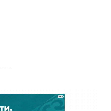
Вчера 16:56
36 километров новых дорог
проложили в алматинском
микрорайоне Акжар
Вчера 16:55
Казахстан выставит на аукцион 26
нефтегазовых участков
Вчера 16:30
Где в Казахстане больше всего не
платят алименты: названы
регионы и суммы долгов
Вчера 16:00
ФСМС передал силовикам
материалы о нарушениях в
Казахстане на 4,5 млрд тенге
Вчера 15:43