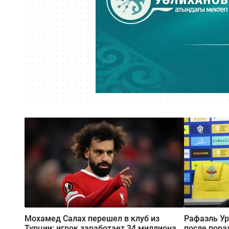
Мохамед Салах перешел в клуб из
Рафаэль Ур
Турции: игрок заработает 34 миллиона
после пора