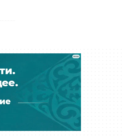
Град с яйцо и упавшие на авто
деревья: улицы Усть-Каменогорска
вновь затопило