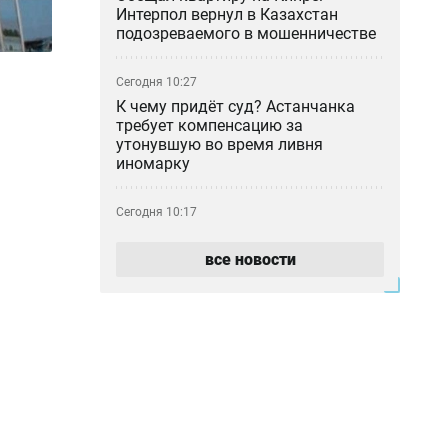
Интерпол вернул в Казахстан
подозреваемого в мошенничестве
Сегодня 10:27
К чему придёт суд? Астанчанка
требует компенсацию за
утонувшую во время ливня
иномарку
Сегодня 10:17
Почти 180 млрд тенге за полгода:
почему казахстанцы всё больше
все новости
тратят на ремонт авто
Сегодня 09:46
Блогер-миллионник Кайсар Камза
летит домой под конвоем
Сегодня 08:59
Прикладная криптография и