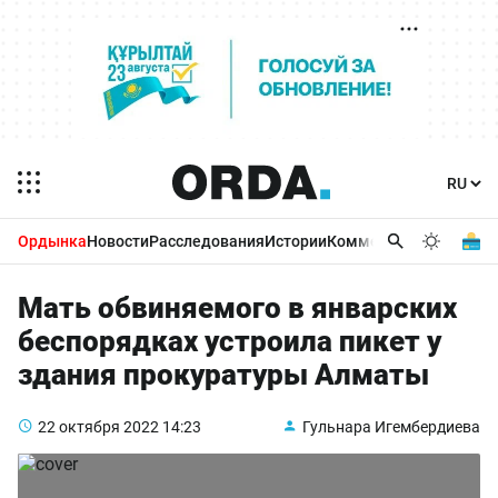
Ордынка
Новости
Расследования
Истории
Комментарии
Бизнес 
Мать обвиняемого в январских
беспорядках устроила пикет у
здания прокуратуры Алматы
22 октября 2022
14:23
Гульнара Игембердиева