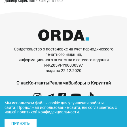
Данияр Каримжан
5 августа 13:03
Свидетельство о постановке на учет периодического
печатного издания,
информационного агентства и сетевого издания
№KZ05VPY00030397
выдано 22.12.2020
О нас
Контакты
Реклама
Выборы в Курултай
Мы используем файлы cookie для улучшения работы
сайта.
Продолжая использование сайта, вы соглашаетесь с
нашей
политикой конфиденциальности
.
© ORDA,
2026
.
Правила использования
материалов
ПРИНЯТЬ