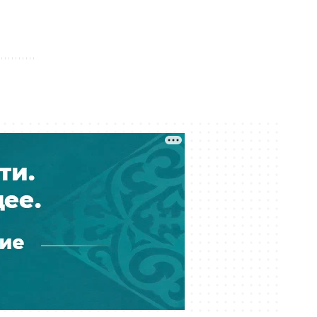
Сегодня 07:00
Снова жарко — прогноз погоды
на 8 августа
Сегодня 01:00
Украли более шести млрд тенге
при реконструкции водовода: в
Атырау вынесли приговор
Вчера 23:30
Баскетбольный клуб «Астана»
остался без финансирования —
игроки обратились к Токаеву
Вчера 22:00
Казахстанским учёным упростили
работу в странах ЕАЭС
Вчера 21:00