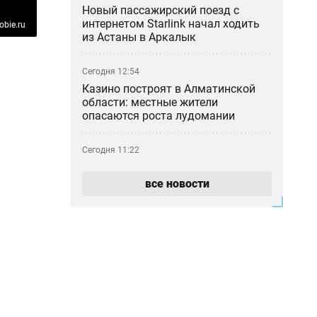
Новый пассажирский поезд с
интернетом Starlink начал ходить
obie.ru
из Астаны в Аркалык
Сегодня 12:54
Казино построят в Алматинской
области: местные жители
опасаются роста лудомании
Сегодня 11:22
«Как 50 таблеток оказались в
камере?»: мать умершей в ИВС
все новости
девушки отреагировала на
освобождение сотрудника
Сегодня 10:30
Фонтаны Алматы не дождались
лета: почему городские объекты
снова не работают