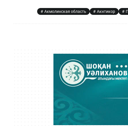
Акмолинская область
Акнтикор