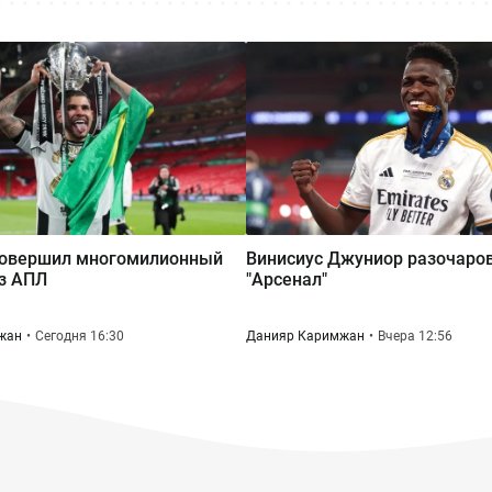
 совершил многомилионный
Винисиус Джуниор разочаро
з АПЛ
"Арсенал"
жан
Сегодня 16:30
Данияр Каримжан
Вчера 12:56