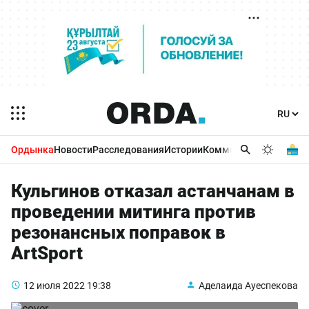
Ордынка
Новости
Расследования
Истории
Комментарии
Бизнес 
Кульгинов отказал астанчанам в
проведении митинга против
резонансных поправок в
ArtSport
12 июля 2022
19:38
Аделаида Ауеспекова