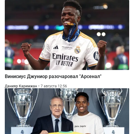
Винисиус Джуниор разочаровал "Арсенал"
Данияр Каримжан
7 августа 12:56