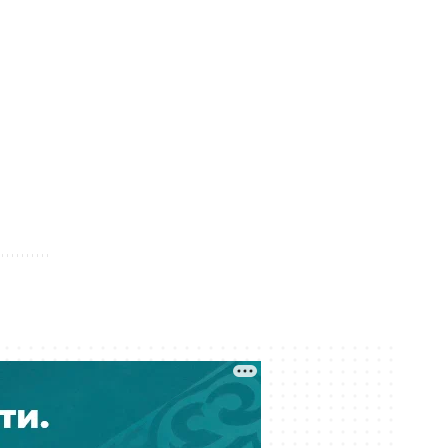
покупать
Сегодня 10:37
В Казахстане начинают отменять
СОР и СОЧ
Сегодня 09:49
Забил бывшую жену битой во
дворе: мужчину в области Абай
приговорили к 12 годам
Сегодня 09:31
Более 500 рабочих Кашагана не
могут получить компенсацию за
отменённый ремонт
Сегодня 09:30
От компании-новичка до
контракта на 7,1 млрд: кто
занимается озеленением Актау