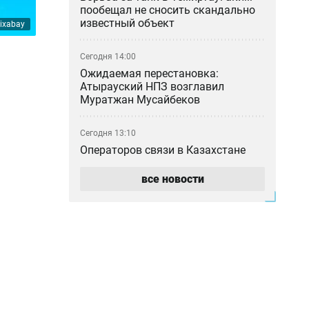
пообещал не сносить скандально
известный объект
ixabay
Сегодня 14:00
Ожидаемая перестановка:
Атырауский НПЗ возглавил
Муратжан Мусайбеков
Сегодня 13:10
Операторов связи в Казахстане
заставили учитывать риски сбоев
и подмены номеров
все новости
Сегодня 12:41
Чемпион Евро-88 будет
тренировать сборную Казахстана
по футболу
Сегодня 12:40
В престижной школе Таиланда