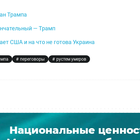
лан Трампа
ончательный — Трамп
ает США и на что не готова Украина
ампа
переговоры
рустем умеров