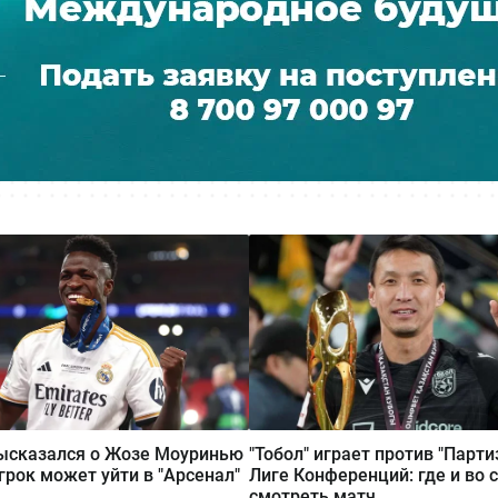
ысказался о Жозе Моуринью
"Тобол" играет против "Парти
игрок может уйти в "Арсенал"
Лиге Конференций: где и во 
смотреть матч