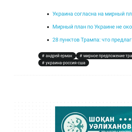
Украина согласна на мирный п
Мирный план по Украине не ок
28 пунктов Трампа: что предлаг
андрей ермак
мирное предложение тр
украина-россия-сша