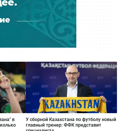
Сегодня 08:30
Кадровый голод в сельской
медицине: почему 94 %
укомплектованности не спасают
пациентов
зана" в
У сборной Казахстана по футболу новый
сколько
главный тренер: ФФК представит
специалиста